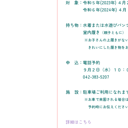
対 象：令和５年(2023年) ４
令和６年(2024年) ４
持ち物：水着または水遊びパン
室内履き
（親子ともに）
※お子さんの上履きがない方
きれいにした履き物をお持
申 込：電話予約
９月２日（水）１０：
042-383-5207
施 設：駐車場ご利用になれま
※お車で来園される場合
予約時にお伝えください
詳細はこちら