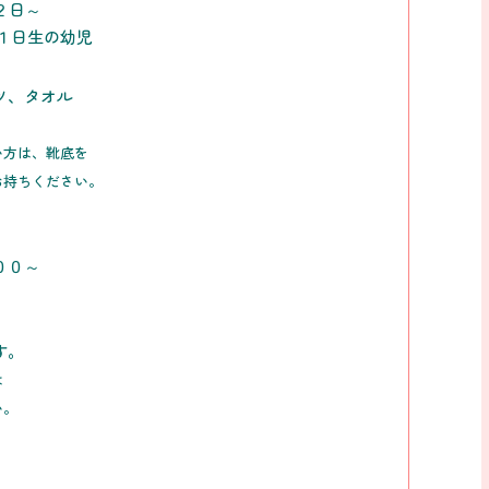
月２日～
月１日生の幼児
ツ、タオル
は、靴底を
ちください。
００～
す。
は
。