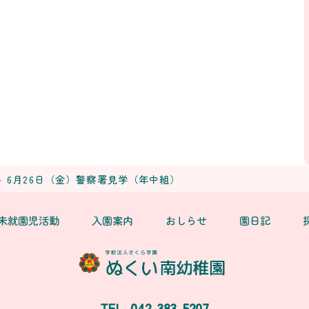
6月26日（金）警察署見学（年中組）
未就園児活動
入園案内
おしらせ
園日記
042-383-5207
TEL