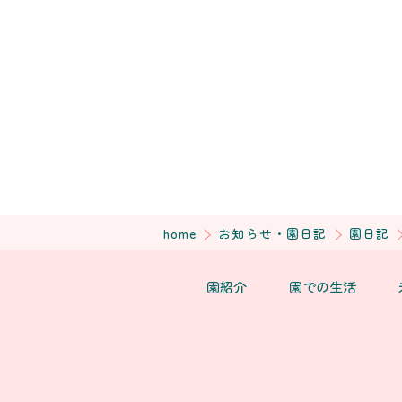
home
お知らせ・園日記
園日記
園紹介
園での生活