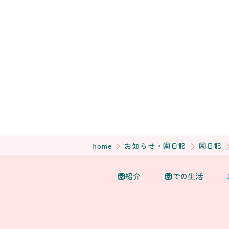
home
お知らせ・園日記
園日記
園紹介
園での生活