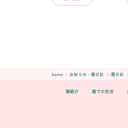
home
お知らせ・園日記
園日記
園紹介
園での生活