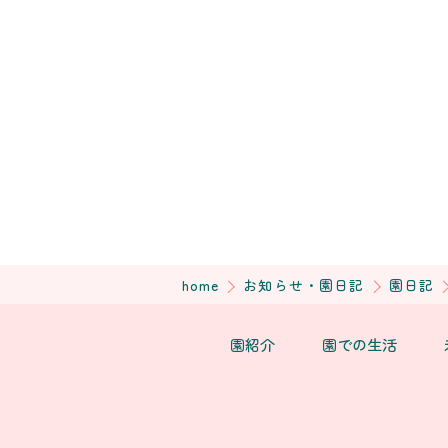
home
お知らせ・園日記
園日記
園紹介
園での生活